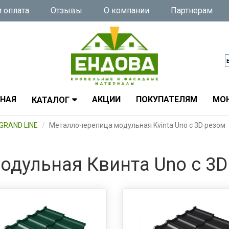
 оплата
Отзывы
О компании
Партнерам
ВНАЯ
АКЦИИ
ПОКУПАТЕЛЯМ
МО
КАТАЛОГ
GRAND LINE
Металлочерепица модульная Kvinta Uno c 3D резом
одульная Квинта Uno c 3D