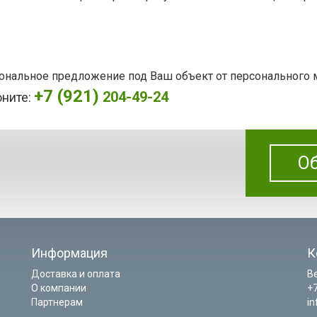
сональное предложение под Ваш объект от персонального
+7 (921)
204-49-24
оните:
Об
Информация
К
Доставка и оплата
В
О компании
+7
Партнерам
i