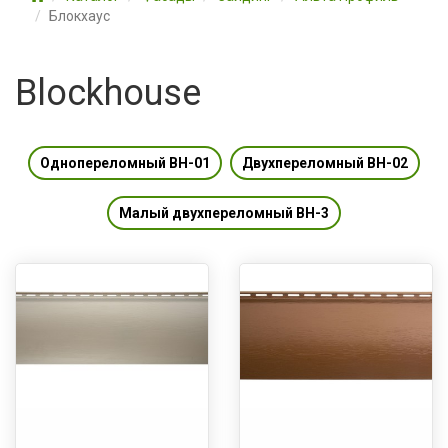
Блокхаус
Blockhouse
Однопереломный ВН-01
Двухпереломный ВН-02
Малый двухпереломный BH-3